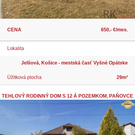
CENA
650,- €/mes.
Lokalita
Jelšová, Košice - mestská časť Vyšné Opátske
Úžitková plocha
29m²
TEHLOVÝ RODINNÝ DOM S 12 Á POZEMKOM, PAŇOVCE