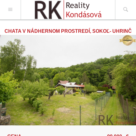
Real Estate Template
CHATA V NÁDHERNOM PROSTREDÍ, SOKOĽ- UHRINČ