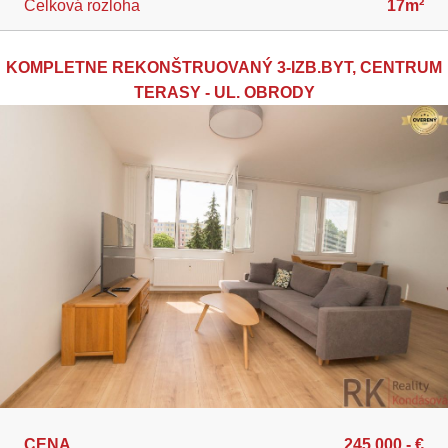
Celková rozloha
17m²
KOMPLETNE REKONŠTRUOVANÝ 3-IZB.BYT, CENTRUM
TERASY - UL. OBRODY
CENA
245.000,- €