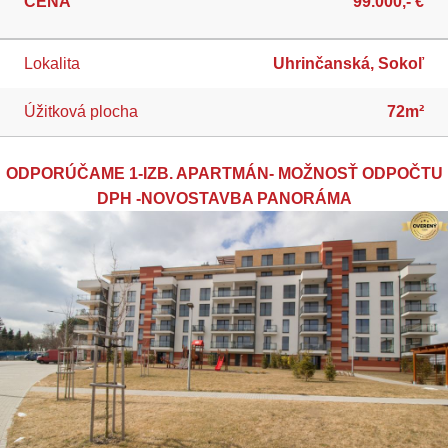
CENA
99.000,- €
Lokalita
Uhrinčanská, Sokoľ
Úžitková plocha
72m²
ODPORÚČAME 1-IZB. APARTMÁN- MOŽNOSŤ ODPOČTU
DPH -NOVOSTAVBA PANORÁMA