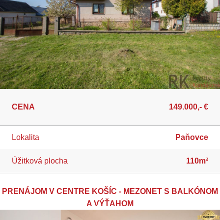
CENA
149.000,- €
Lokalita
Paňovce
Úžitková plocha
110m²
PRENÁJOM V CENTRE KOŠÍC - MEZONET S BALKÓNOM
A VÝŤAHOM