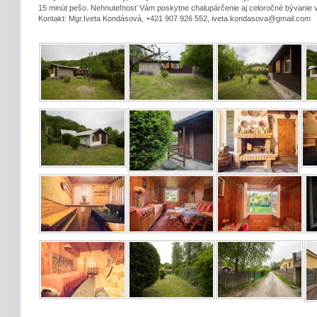
15 minút pešo. Nehnuteľnosť Vám poskytne chalupárčenie aj celoročné bývanie 
Kontakt: Mgr.Iveta Kondásová, +421 907 926 552, iveta.kondasova@gmail.com