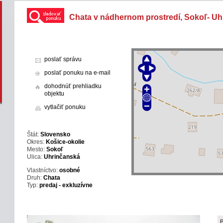
Chata v nádhernom prostredí, Sokoľ- Uh
poslať správu
poslať ponuku na e-mail
dohodnúť prehliadku
objektu
vytlačiť ponuku
Štát:
Slovensko
Okres:
Košice-okolie
Mesto:
Sokoľ
Ulica:
Uhrinčanská
Vlastníctvo:
osobné
Druh:
Chata
Typ:
predaj - exkluzívne
P