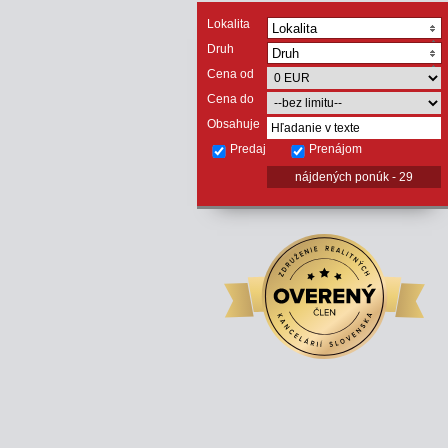
Lokalita
Lokalita
Druh
Druh
Cena od
Cena do
Obsahuje
Predaj
Prenájom