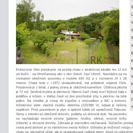
Z
Ú
V
S
S
V
E
P
K
Exkluzívne Vám ponúkame na predaj chatu v atraktívnej lokalite len 12 km
od Košíc - na Uhrinčanskej ulici v obci Sokoľ, časť Uhrinč. Nachádza sa na
V
rovinatom slnečnom pozemku o rozlohe 634 m2 a s rozmermi 24 x 28
metrov. Chata bola v r.1972 skolaudovaná, má pridelené súpisné číslo.
P
Postavená je z tehál, z jednej strany je obložená kameňom. Úžitková plocha
je 72 m2. Strešná krytina je plechová. Hlavnú časť chaty tvorí štýlová hala s
E
jedálňou a krbom, v ďalšej časti sú dve prechodné izby s pieckou na tuhé
palivo. Na chodbe je vstup do kúpeľne s umývadlom a WC a komora.
Inžinierske siete: vlastná studňa, elektrina (220/380 V), odpad je riešený
T
septikom. Pred pozemkom je plyn a optické káble od spoločnosti Telecom.
Steny v interiéri sú obložené drevom, podlahy sú drevené dyle. Na pozemku
sa nachádzajú ovocné stromy (jablone, hrušky, slivka), ovocné kríky
(ríbezle) a okrasné dreviny. Záhrada je starostlivo udržiavaná. Súčasťou predaja
cesta pred domom je vo vlastníctve mesta Košice. Výhodou je možnosť vstupu
chaty na rekreačné účely, ale aj skolaudované rodinné domy, ktoré sú celoročne