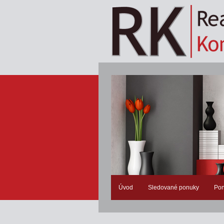
Úvod
Sledované ponuky
Pon