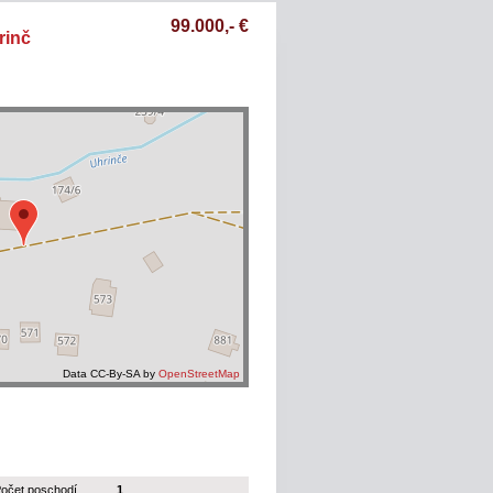
99.000,- €
rinč
Data CC-By-SA by
OpenStreetMap
očet poschodí
1