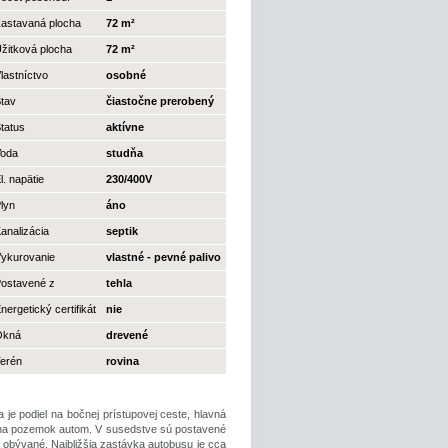
astavaná plocha
72 m²
žitková plocha
72 m²
lastníctvo
osobné
tav
čiastočne prerobený
tatus
aktívne
oda
studňa
l. napätie
230/400V
lyn
áno
analizácia
septik
ykurovanie
vlastné - pevné palivo
ostavené z
tehla
nergetický certifikát
nie
Okná
drevené
erén
rovina
 je podiel na bočnej prístupovej ceste, hlavná
 na pozemok autom. V susedstve sú postavené
 obývané. Najbližšia zastávka autobusu je cca