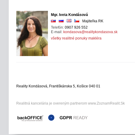
Mgr. Iveta Kondásová
Majiteľka RK
Telefón:
0907 926 552
E-mail:
kondasova@realitykondasova.sk
všetky realitné ponuky makléra
Reality Kondásová, Františkánska 5, Košice 040 01
Realitná kancelária je overeným partnerom www.ZoznamRealit.Sk