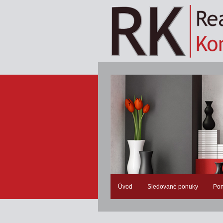
Úvod
Sledované ponuky
Pon