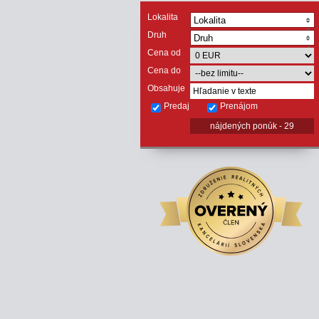
Lokalita
Lokalita
Druh
Druh
Cena od
Cena do
Obsahuje
Predaj
Prenájom