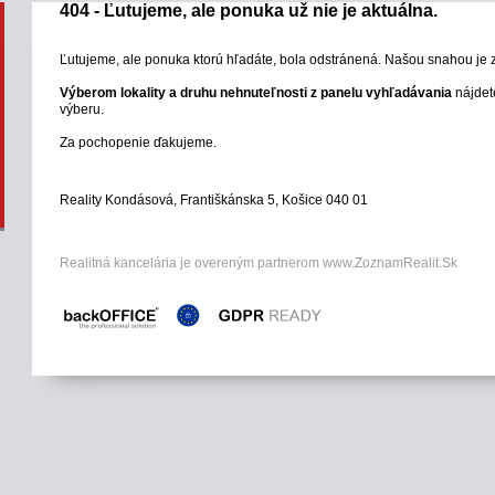
404 - Ľutujeme, ale ponuka už nie je aktuálna.
Ľutujeme, ale ponuka ktorú hľadáte, bola odstránená. Našou snahou je 
Výberom lokality a druhu nehnuteľnosti z panelu vyhľadávania
nájdet
výberu.
Za pochopenie ďakujeme.
Reality Kondásová, Františkánska 5, Košice 040 01
Realitná kancelária je overeným partnerom www.ZoznamRealit.Sk